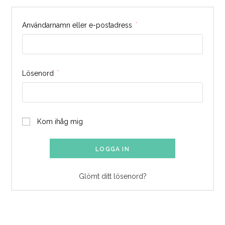
Obligatoriskt
Användarnamn eller e-postadress
*
Obligatoriskt
Lösenord
*
Kom ihåg mig
LOGGA IN
Glömt ditt lösenord?