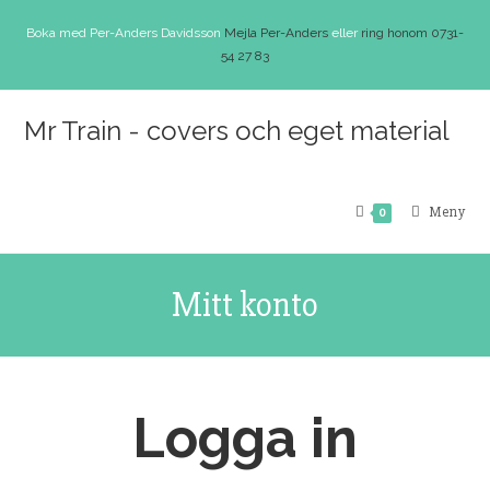
Hoppa
Boka med Per-Anders Davidsson
Mejla Per-Anders
eller
ring honom 0731-
till
54 27 83
innehållet
Mr Train - covers och eget material
Meny
0
Mitt konto
Logga in